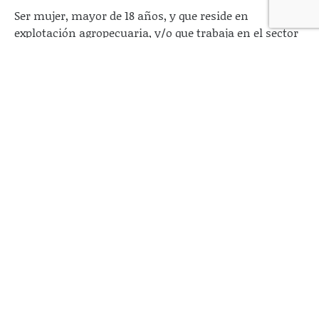
Ser mujer, mayor de 18 años, y que reside en
explotación agropecuaria, y/o que trabaja en el sector
agropecuario y de la pesca.
Contar con un nivel de alfabetización digital
adecuado: manejo de correo electrónico, búsqueda de
información en internet, descarga de archivos,
manejo de Word, manejo de plataforma zoom.
¿Cómo postularse o inscribirse?
Será vía online, a través del formulario de inscripción
previsto por el MGAP a tales efectos.
A tener en cuenta que el cupo de este programa es de
70 mujeres.
¿Cuál es el plazo para inscribirse?
Del 17 de marzo al
17 de abril de 2023
¿Dónde encuentro toda la información?