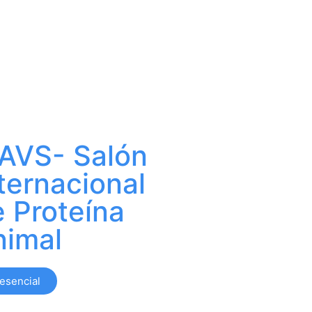
IAVS- Salón
ternacional
 Proteína
nimal
esencial