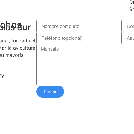
D
Sa
echos
olas Sur
onal, fundada el
ar la avicultura
 su mayoría
ay
Enviar