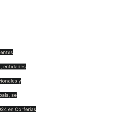
tentes
s, entidades
cionales y
país, se
2024 en Corferias